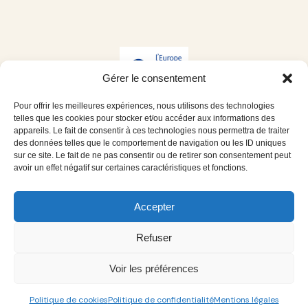
Gérer le consentement
Pour offrir les meilleures expériences, nous utilisons des technologies
telles que les cookies pour stocker et/ou accéder aux informations des
appareils. Le fait de consentir à ces technologies nous permettra de traiter
des données telles que le comportement de navigation ou les ID uniques
sur ce site. Le fait de ne pas consentir ou de retirer son consentement peut
avoir un effet négatif sur certaines caractéristiques et fonctions.
Accepter
Ce site a été financé par l’Union Européenne dans le cadre du
programme FEDER-FSE+ Réunion dont l’Autorité de gestion est
Refuser
la Région Réunion. L’Europe s’engage à La Réunion avec le fonds
FEDER
Voir les préférences
Mentions légales
Politique de confidentialité
Politique de cookies
Politique de confidentialité
Mentions légales