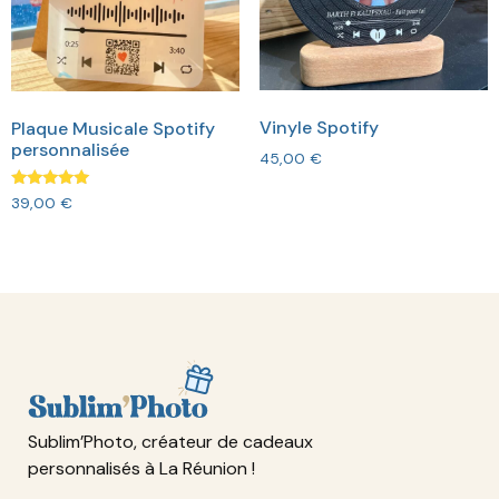
Vinyle Spotify
Plaque Musicale Spotify
personnalisée
45,00
€
Note
39,00
€
5.00
sur 5
Sublim’Photo, créateur de cadeaux
personnalisés à La Réunion !