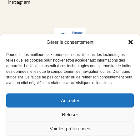
Instagram
Gérer le consentement
Pour offrir les meilleures expériences, nous utilisons des technologies
telles que les cookies pour stocker et/ou accéder aux informations des
appareils. Le fait de consentir à ces technologies nous permettra de traiter
des données telles que le comportement de navigation ou les ID uniques
sur ce site. Le fait de ne pas consentir ou de retirer son consentement peut
avoir un effet négatif sur certaines caractéristiques et fonctions.
Accepter
Ce site a été financé par l’Union Européenne dans le cadre du
programme FEDER-FSE+ Réunion dont l’Autorité de gestion est
Refuser
la Région Réunion. L’Europe s’engage à La Réunion avec le fonds
FEDER
Voir les préférences
Mentions légales
Politique de confidentialité