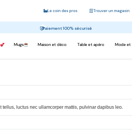
Le coin des pros
Trouver un magasin
Paiement 100% sécurisé
Mugs
Maison et déco
Table et apéro
Mode et 
t tellus, luctus nec ullamcorper mattis, pulvinar dapibus leo.