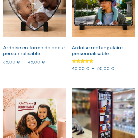
Ardoise en forme de coeur
Ardoise rectangulaire
personnalisable
personnalisable
35,00
€
–
45,00
€
Note
40,00
€
–
55,00
€
5.00
sur 5