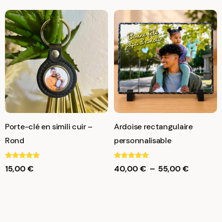
Porte-clé en simili cuir –
Ardoise rectangulaire
Rond
personnalisable
Note
Note
15,00
€
40,00
€
–
55,00
€
5.00
5.00
sur 5
sur 5