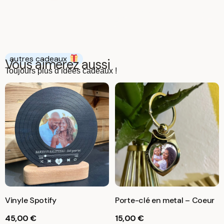
autres cadeaux
Vous aimerez aussi
Toujours plus d’idées cadeaux !
Vinyle Spotify
Porte-clé en metal – Coeur
45,00
€
15,00
€