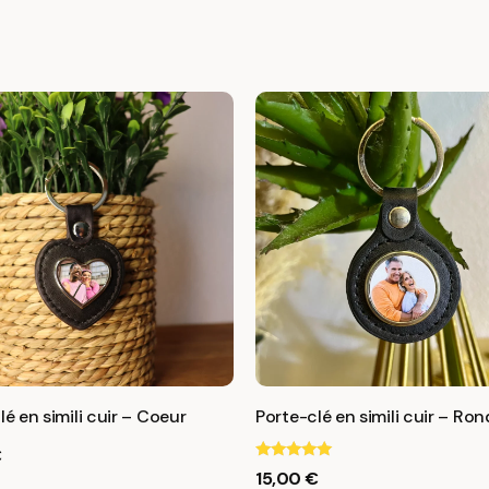
lé en simili cuir – Coeur
Porte-clé en simili cuir – Ron
€
Note
15,00
€
5.00