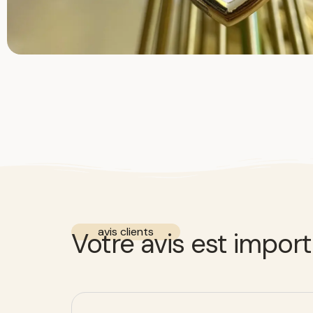
avis clients
Votre avis est impor