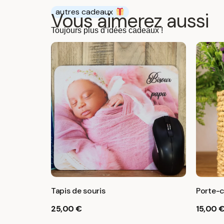
autres cadeaux
Vous aimerez aussi
Toujours plus d’idées cadeaux !
Tapis de souris
Porte-c
25,00
€
15,00