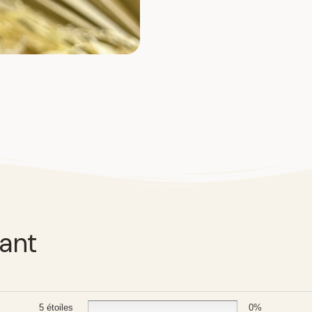
tant
5 étoiles
0%