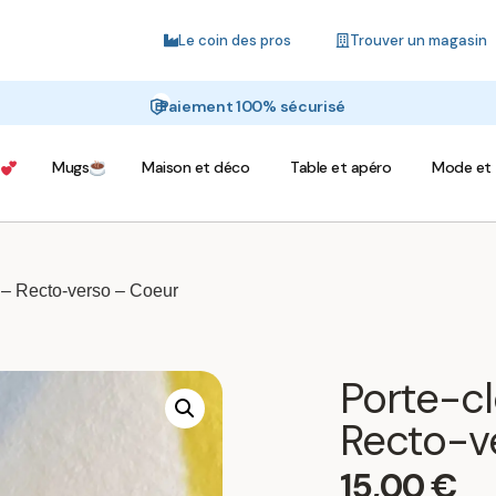
Le coin des pros
Trouver un magasin
Paiement 100% sécurisé
Mugs
Maison et déco
Table et apéro
Mode et 
l – Recto-verso – Coeur
Porte-cl
Recto-v
15,00
€