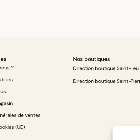
sur 5
ues
Nos boutiques
nous ?
Direction boutique Saint-Leu 
stions
Direction boutique Saint-Pier
ros
agasin
nérales de ventes
ookies (UE)